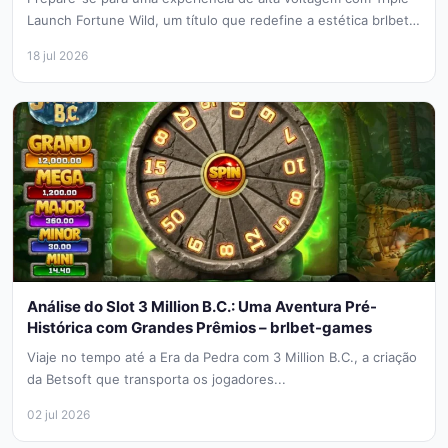
Launch Fortune Wild, um título que redefine a estética brlbet-
games dos...
18 jul 2026
Análise do Slot 3 Million B.C.: Uma Aventura Pré-
Histórica com Grandes Prêmios – brlbet-games
Viaje no tempo até a Era da Pedra com 3 Million B.C., a criação
da Betsoft que transporta os jogadores...
02 jul 2026