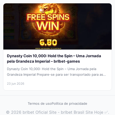
Dynasty Coin 10,000: Hold the Spin – Uma Jornada
pela Grandeza Imperial – brlbet-games
Dynasty Coin 10,000: Hold the Spin – Uma Jornada pela
Grandeza Imperial Prepare-se para ser transportado para as
montanhas enevoadas...
23 jun 2026
Termos de uso
Política de privacidade
© 2026 brlbet Oficial Site - brlbet Brasil Site Hoje ✅.