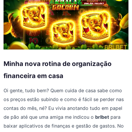
Minha nova rotina de organização
financeira em casa
Oi gente, tudo bem? Quem cuida de casa sabe como
os preços estão subindo e como é fácil se perder nas
contas do mês, né? Eu vivia anotando tudo em papel
de pão até que uma amiga me indicou o
brlbet
para
baixar aplicativos de finanças e gestão de gastos. No