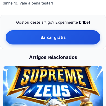
dinheiro. Vale a pena testar!
Gostou deste artigo? Experimente
brlbet
Baixar grátis
Artigos relacionados