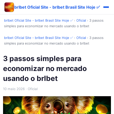
brlbet Oficial Site - brlbet Brasil Site Hoje ✅
brlbet Oficial Site - brlbet Brasil Site Hoje ✅
›
Oficial
›
3 passos
simples para economizar no mercado usando o brlbet
brlbet Oficial Site - brlbet Brasil Site Hoje ✅
›
Oficial
›
3 passos
simples para economizar no mercado usando o brlbet
3 passos simples para
economizar no mercado
usando o brlbet
10 maio 2026
· Oficial