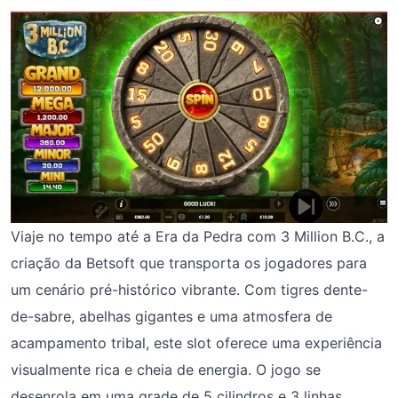
Viaje no tempo até a Era da Pedra com 3 Million B.C., a
criação da Betsoft que transporta os jogadores para
um cenário pré-histórico vibrante. Com tigres dente-
de-sabre, abelhas gigantes e uma atmosfera de
acampamento tribal, este slot oferece uma experiência
visualmente rica e cheia de energia. O jogo se
desenrola em uma grade de 5 cilindros e 3 linhas,