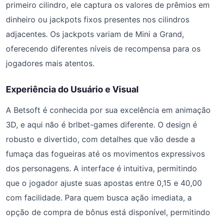
primeiro cilindro, ele captura os valores de prêmios em
dinheiro ou jackpots fixos presentes nos cilindros
adjacentes. Os jackpots variam de Mini a Grand,
oferecendo diferentes níveis de recompensa para os
jogadores mais atentos.
Experiência do Usuário e Visual
A Betsoft é conhecida por sua excelência em animação
3D, e aqui não é brlbet-games diferente. O design é
robusto e divertido, com detalhes que vão desde a
fumaça das fogueiras até os movimentos expressivos
dos personagens. A interface é intuitiva, permitindo
que o jogador ajuste suas apostas entre 0,15 e 40,00
com facilidade. Para quem busca ação imediata, a
opção de compra de bônus está disponível, permitindo