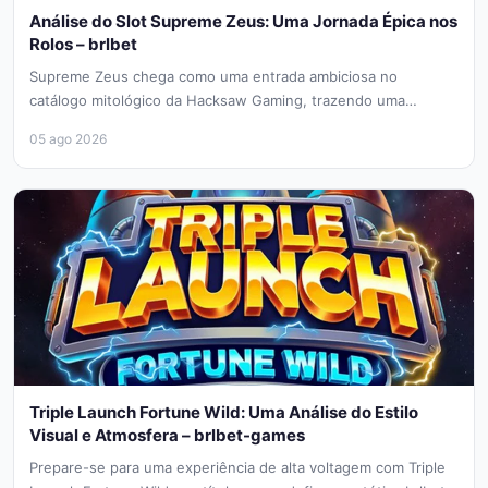
Análise do Slot Supreme Zeus: Uma Jornada Épica nos
Rolos – brlbet
Supreme Zeus chega como uma entrada ambiciosa no
catálogo mitológico da Hacksaw Gaming, trazendo uma
estética que mistura o clássico...
05 ago 2026
Triple Launch Fortune Wild: Uma Análise do Estilo
Visual e Atmosfera – brlbet-games
Prepare-se para uma experiência de alta voltagem com Triple