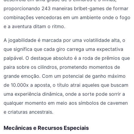
proporcionando 243 maneiras brlbet-games de formar
combinações vencedoras em um ambiente onde o fogo
e a aventura ditam o ritmo.
A jogabilidade é marcada por uma volatilidade alta, o
que significa que cada giro carrega uma expectativa
palpável. O destaque absoluto é a roda de prêmios que
paira sobre os cilindros, prometendo momentos de
grande emoção. Com um potencial de ganho máximo
de 10.000x a aposta, o título atrai aqueles que buscam
uma experiência dinâmica, onde a sorte pode sorrir a
qualquer momento em meio aos símbolos de cavemen
e criaturas ancestrais.
Mecânicas e Recursos Especiais