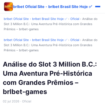
brlbet Oficial Site - brlbet Brasil Site Hoje ✅
brlbet Oficial Site - brlbet Brasil Site Hoje ✅
›
Oficial
›
Análise do
Slot 3 Million B.C.: Uma Aventura Pré-Histórica com Grandes
Prêmios – brlbet-games
brlbet Oficial Site - brlbet Brasil Site Hoje ✅
›
Oficial
›
Análise do
Slot 3 Million B.C.: Uma Aventura Pré-Histórica com Grandes
Prêmios – brlbet-games
Análise do Slot 3 Million B.C.:
Uma Aventura Pré-Histórica
com Grandes Prêmios –
brlbet-games
02 jul 2026
· Oficial